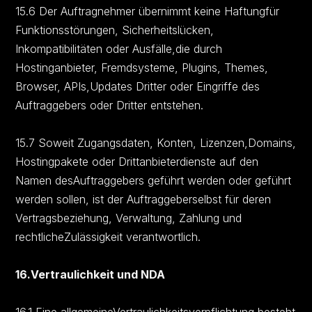
15.6 Der Auftragnehmer übernimmt keine Haftungfür
Funktionsstörungen, Sicherheitslücken,
line-up – Agency for
Inkompatibilitäten oder Ausfälle,die durch
3D Product Visualization
Hostinganbieter, Fremdsysteme, Plugins, Themes,
LINKS
Browser, APIs,Updates Dritter oder Eingriffe des
Legal Notice
Auftraggebers oder Dritter entstehen.
Privacy Policy
Legal Notice
Terms and Conditions
Privacy Policy
15.7 Soweit Zugangsdaten, Konten, Lizenzen,Domains,
Terms and Conditions
Contact
Hostingpakete oder Drittanbieterdienste auf den
REQUEST NOW
Contact
hallo@line-up.de
Namen desAuftraggebers geführt werden oder geführt
+49 (0) 7761 99830 00
hallo@line-up.de
werden sollen, ist der Auftraggeberselbst für deren
+49 7761 9983000
Vertragsbeziehung, Verwaltung, Zahlung und
rechtlicheZulässigkeit verantwortlich.
© 2026 line-up | Greim & Brugger GmbH | All
16.Vertraulichkeit und NDA
rights reserved.